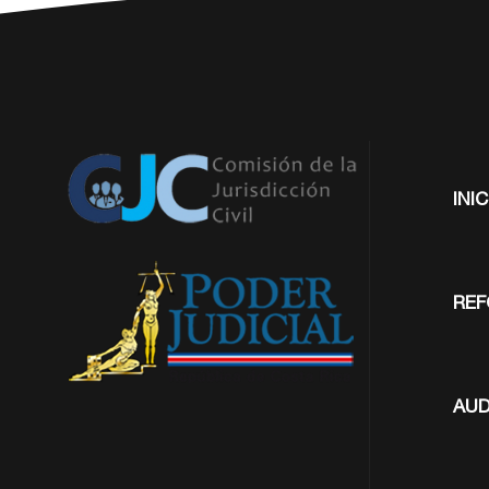
Inic
Ref
Aud