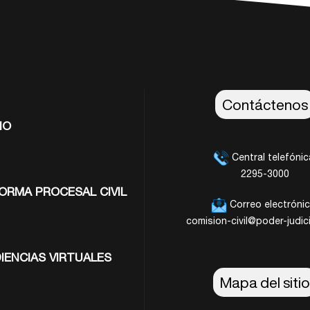
Contáctenos
io
Central telefónic
2295-3000
orma Procesal Civil
Correo electrónic
comision-civil@poder-judici
iencias Virtuales
Mapa del sitio