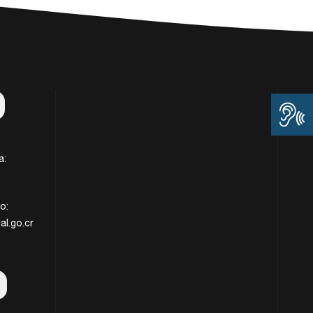
a:
o:
al.go.cr