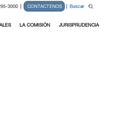
2295-3000
|
CONTACTENOS
|
Buscar
ales
La Comisión
Jurisprudencia